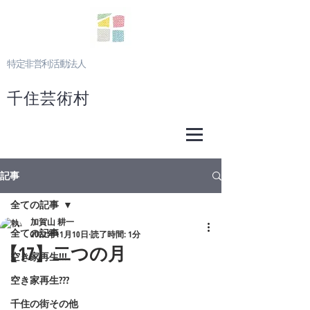
特定非営利活動法人
千住芸術村
記事
全ての記事
加賀山 耕一
全ての記事
2022年11月10日
読了時間: 1分
【17】二つの月
空き家再生!!!
空き家再生???
千住の街その他