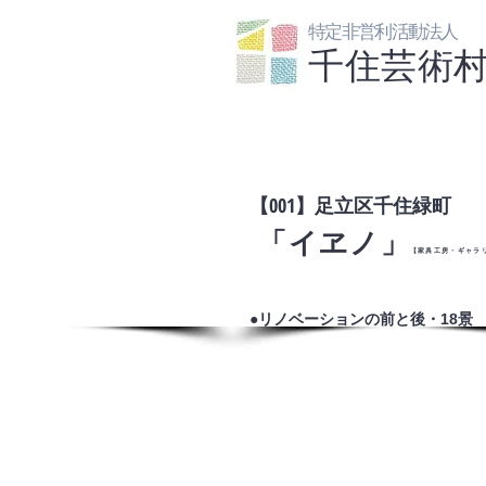
特定非営利活動法人
千住芸術
【
001
】足立区千住緑町
​ 「イヱノ」
【家具工房・ギャラ
​●リノベーションの前と後・18景