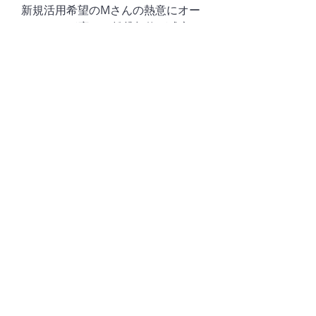
新規活用希望のMさんの熱意にオー
ナーさんが応えて賃貸契約が成立
し、何になるのか心配していたら、
いよいよ面白そうな「（仮称）コー
ミンカン」に。2階は「伊澤写真
館」に。私設の図書館ならぬ私設の
公民館のような、人と人とがつなが
れる場所に。
◆オーナー家主さんから借主（活用
者）への直接賃貸物件