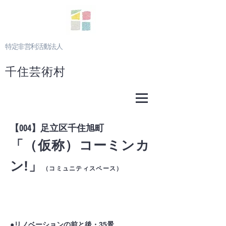
特定非営利活動法人
千住芸術村
【004】足立区千住旭町
​「（仮称）コーミンカ
ン!」
（
コミュニティスペース）
​●リノベーションの前と後・35景