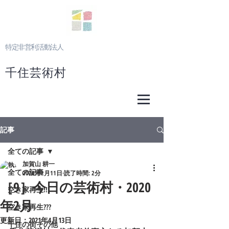
特定非営利活動法人
千住芸術村
記事
全ての記事
加賀山 耕一
全ての記事
2020年2月11日
読了時間: 2分
［9］今日の芸術村・2020
空き家再生!!!
年2月
空き家再生???
更新日：
2021年4月13日
千住の街その他