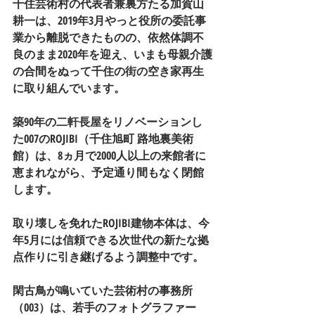
千住芸術村の代表者兼裏方たる加賀山
耕一は、2019年3月やっと役所の委託事
業から離脱できたものの、依然体調不
良のまま2020年を迎え、いまも母親介護
の合間をぬって千住の街の空き家再生
に取り組んでいます。
築90年の二軒長屋をリノベーションし
た007のROJIBI（千住旭町 路地裏美術
館）は、8ヵ月で2000人以上の来館者に
恵まれながら、予定通り間もなく閉館
します。
取り壊しを免れたROJIBI建物本体は、今
年5月には信頼できる次世代の新たな拠
点作りに引き継げるよう調整中です。
閑古鳥が鳴いていた芸術村の事務所
（003）は、若手のフォトグラファー